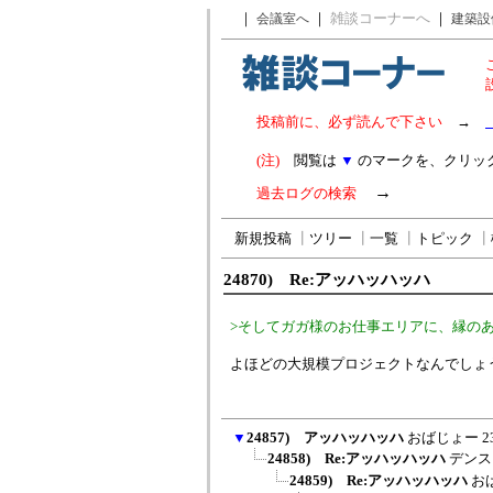
｜
｜
雑談コーナーへ
｜
会議室へ
建築設
投稿前に、必ず読んで下さい
→
(注)
閲覧は
▼
のマークを、クリッ
→
過去ログの検索
新規投稿
┃
ツリー
┃
一覧
┃
トピック
┃
24870) Re:アッハッハッハ
>そしてガガ様のお仕事エリアに、縁の
よほどの大規模プロジェクトなんでしょ
▼
24857) アッハッハッハ
おばじょー
2
24858) Re:アッハッハッハ
デンス
24859) Re:アッハッハッハ
お