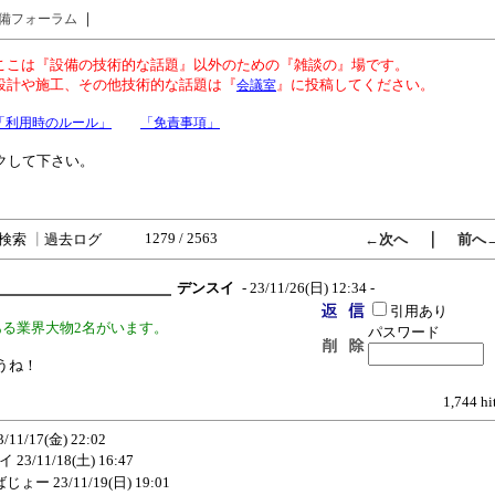
｜
備フォーラム
ここは『設備の技術的な話題』以外のための『雑談の』場です。
設計や施工、その他技術的な話題は『
』に投稿してください。
会議室
「利用時のルール」
「免責事項」
クして下さい。
1279 / 2563
｜
検索
┃
過去ログ
←次へ
前へ
デンスイ
- 23/11/26(日) 12:34 -
引用あり
ある業界大物2名がいます。
パスワード
うね！
1,744 hi
3/11/17(金) 22:02
イ
23/11/18(土) 16:47
ばじょー
23/11/19(日) 19:01