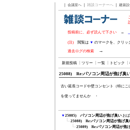
｜
｜
雑談コーナーへ
｜
会議室へ
建築設
投稿前に、必ず読んで下さい
→
(注)
閲覧は
▼
のマークを、クリッ
→
過去ログの検索
新規投稿
┃
ツリー
┃
一覧
┃
トピック
┃
25088) Re:パソコン周辺が焦げ臭
古い延長コードや壁コンセント（特にこ
を使ってませんか ・
▼
25085) パソコン周辺が焦げ臭い
おば
25088) Re:パソコン周辺が焦げ臭
25089) Re:パソコン周辺が焦