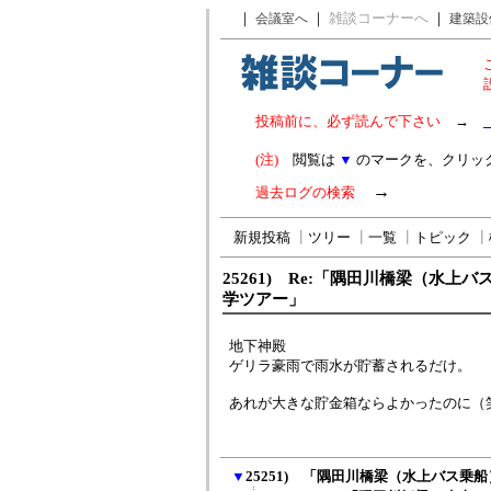
｜
｜
雑談コーナーへ
｜
会議室へ
建築設
投稿前に、必ず読んで下さい
→
(注)
閲覧は
▼
のマークを、クリッ
→
過去ログの検索
新規投稿
┃
ツリー
┃
一覧
┃
トピック
┃
25261) Re:「隅田川橋梁（水上
学ツアー」
地下神殿
ゲリラ豪雨で雨水が貯蓄されるだけ。
あれが大きな貯金箱ならよかったのに（
▼
25251) 「隅田川橋梁（水上バス