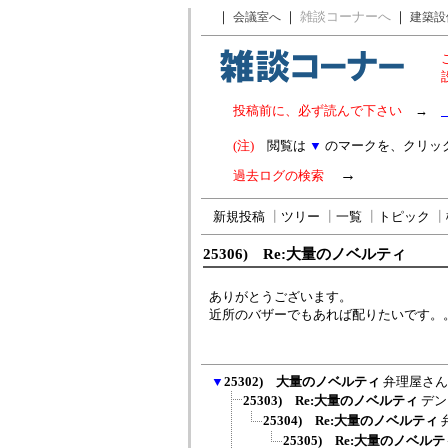
｜
｜
雑談コーナーへ
｜
会議室へ
建築設
投稿前に、必ず読んで下さい
→
(注)
閲覧は
▼
のマークを、クリッ
→
過去ログの検索
新規投稿
┃
ツリー
┃
一覧
┃
トピック
┃
25306) Re:大量のノベルティ
ありがとうございます。
近所のバザーでもあれば配りたいです。
▼
25302) 大量のノベルティ
弁理屋さん
25303) Re:大量のノベルティ
デン
25304) Re:大量のノベルティ
25305) Re:大量のノベル