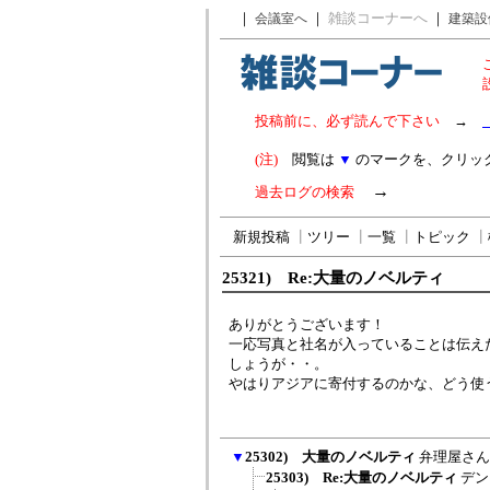
｜
｜
雑談コーナーへ
｜
会議室へ
建築設
投稿前に、必ず読んで下さい
→
(注)
閲覧は
▼
のマークを、クリッ
→
過去ログの検索
新規投稿
┃
ツリー
┃
一覧
┃
トピック
┃
25321) Re:大量のノベルティ
ありがとうございます！
一応写真と社名が入っていることは伝え
しょうが・・。
やはりアジアに寄付するのかな、どう使
▼
25302) 大量のノベルティ
弁理屋さん
25303) Re:大量のノベルティ
デン