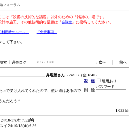
｜
備フォーラム
ここは『設備の技術的な話題』以外のための『雑談の』場です。
設計や施工、その他技術的な話題は『
』に投稿してください。
会議室
「利用時のルール」
「免責事項」
クして下さい。
832 / 2560
｜
検索
┃
過去ログ
←次へ
前へ
弁理屋さん
- 24/11/1(金) 6:40 -
引用あり
パスワード
た上で受け入れてくれたので、使い道はあるので
うんだろう？
1,033 hi
24/10/17(木) 7:52
スイ
24/10/18(金) 6:36