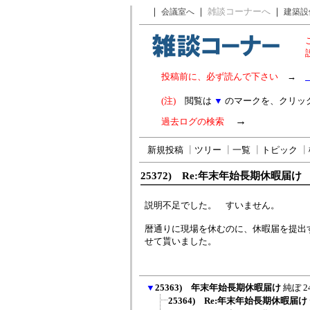
｜
｜
雑談コーナーへ
｜
会議室へ
建築設
投稿前に、必ず読んで下さい
→
(注)
閲覧は
▼
のマークを、クリッ
→
過去ログの検索
新規投稿
┃
ツリー
┃
一覧
┃
トピック
┃
25372) Re:年末年始長期休暇届け
説明不足でした。 すいません。
暦通りに現場を休むのに、休暇届を提出
せて貰いました。
▼
25363) 年末年始長期休暇届け
純ぼ
2
25364) Re:年末年始長期休暇届け