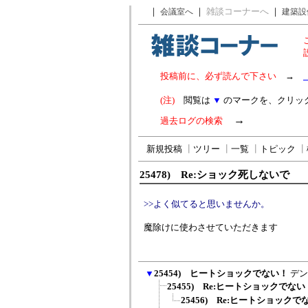
｜
｜
雑談コーナーへ
｜
会議室へ
建築設
投稿前に、必ず読んで下さい
→
(注)
閲覧は
▼
のマークを、クリッ
→
過去ログの検索
新規投稿
┃
ツリー
┃
一覧
┃
トピック
┃
25478) Re:ショック死しないで
>>よく似てると思いませんか。
魔除けに使わさせていただきます
▼
25454) ヒートショックでない！
デン
25455) Re:ヒートショックでない
25456) Re:ヒートショックで