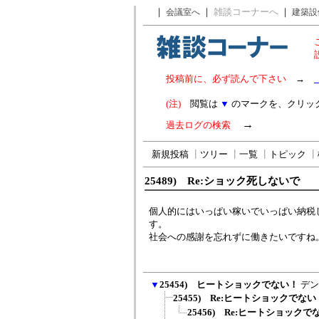
｜
｜
雑談コーナーへ
｜
会議室へ
建築設
投稿前に、必ず読んで下さい
→
(注)
閲覧は
▼
のマークを、クリッ
→
過去ログの検索
新規投稿
┃
ツリー
┃
一覧
┃
トピック
┃
25489) Re:ショック死しないで
個人的にはいっぱい稼いでいっぱい納税
す。
社会への感謝を忘れずに働きたいですね
▼
25454) ヒートショックでない！
デン
25455) Re:ヒートショックでない
25456) Re:ヒートショックで