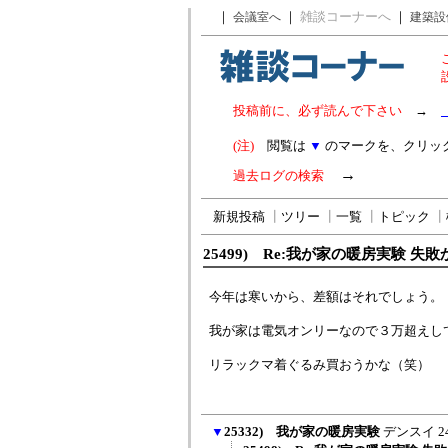
｜
｜
雑談コーナーへ
｜
会議室へ
建築設
投稿前に、必ず読んで下さい
→
(注)
閲覧は
▼
のマークを、クリッ
→
過去ログの検索
新規投稿
┃
ツリー
┃
一覧
┃
トピック
┃
25499) Re:我が家の暖房実験 失敗
今年は寒いから、差額はそれでしょう。
我が家は電気オンリーなので３万超えし
リラックマ着ぐるみ買おうかな（笑）
▼
25332) 我が家の暖房実験
デンスイ
2