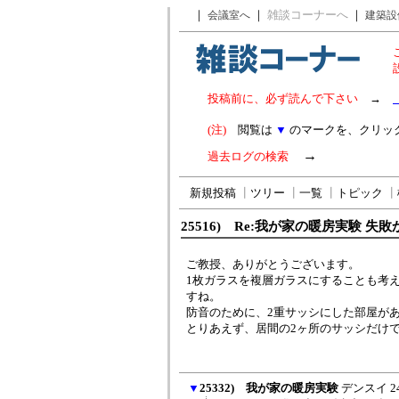
｜
｜
雑談コーナーへ
｜
会議室へ
建築設
投稿前に、必ず読んで下さい
→
(注)
閲覧は
▼
のマークを、クリッ
→
過去ログの検索
新規投稿
┃
ツリー
┃
一覧
┃
トピック
┃
25516) Re:我が家の暖房実験 失敗
ご教授、ありがとうございます。
1枚ガラスを複層ガラスにすることも考
すね。
防音のために、2重サッシにした部屋が
とりあえず、居間の2ヶ所のサッシだけ
▼
25332) 我が家の暖房実験
デンスイ
2