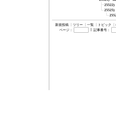
2552
2552
25
新規投稿
┃
ツリー
┃
一覧
┃
トピック
┃
┃
ページ：
記事番号：