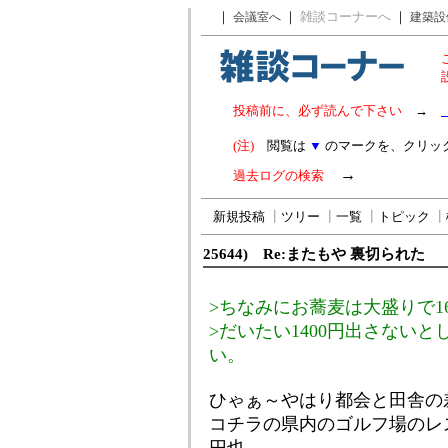
｜
｜
雑談コーナーへ
｜
会議室へ
建築設
投稿前に、必ず読んで下さい
→
(注)
閲覧は
▼
のマークを、クリッ
→
過去ログの検索
新規投稿
┃
ツリー
┃
一覧
┃
トピック
┃
25644) Re:またもや 裏切られた
>ちなみにお蕎麦は大盛りで16
>だいたい1400円出さない
い。
ひゃぁ～やはり都会と田舎の
コチラの県内のゴルフ場のレス