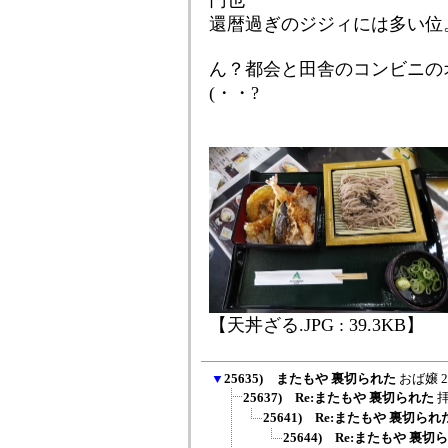
円也
還暦過ぎのジジィには多い位
ん？都会と田舎のコンビニの
(・・?
【天丼ざる.JPG : 39.3KB】
▼
25635) またもや 裏切られた
おば嬢
2
25637) Re:またもや 裏切られた
25641) Re:またもや 裏切られ
25644) Re:またもや 裏切