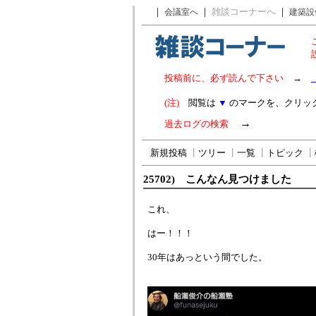
｜
｜
雑談コーナーへ
｜
会議室へ
建築設
投稿前に、必ず読んで下さい
→
(注)
閲覧は
▼
のマークを、クリッ
→
過去ログの検索
新規投稿
┃
ツリー
┃
一覧
┃
トピック
┃
25702) こんなん見つけました
これ、
はー！！！
30年はあっという間でした。