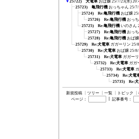
▼
25722) 犬電車
おば嬢
25/7/23(水) 20:
25723) 亀飛行機
おっちゃん
25/7
25724) Re:亀飛行機
おば嬢
25
25726) Re:亀飛行機
おっち
25725) Re:亀飛行機
いのさん
25727) Re:亀飛行機
おっち
25728) Re:亀飛行機
おば嬢
25729) Re:犬電車
ガガーリン
25/
25730) Re:犬電車
おば嬢
25/8
25731) Re:犬電車
ガガーリ
25732) Re:犬電車
ガガ
25733) Re:犬電車
25734) Re:犬電
25735) Re:
新規投稿
┃
ツリー
┃
一覧
┃
トピック
┃
┃
ページ：
記事番号：