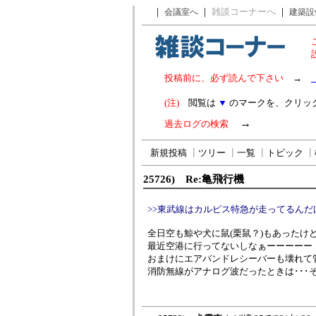
｜
｜
雑談コーナーへ
｜
会議室へ
建築設
投稿前に、必ず読んで下さい
→
(注)
閲覧は
▼
のマークを、クリッ
→
過去ログの検索
新規投稿
┃
ツリー
┃
一覧
┃
トピック
┃
25726) Re:亀飛行機
>>東武線はカルピス特急が走ってるん
全日空も鯨や犬に鼠(栗鼠？)もあったけ
最近空港に行ってないしなぁーーーーー
おまけにエアバンドレシーバーも壊れて
消防無線がアナログ波だったときは･･･そ