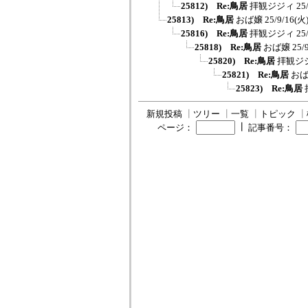
25812) Re:鳥居
拝観ジジィ
25
25813) Re:鳥居
おば嬢
25/9/16(火)
25816) Re:鳥居
拝観ジジィ
25
25818) Re:鳥居
おば嬢
25/
25820) Re:鳥居
拝観ジ
25821) Re:鳥居
お
25823) Re:鳥居
新規投稿
┃
ツリー
┃
一覧
┃
トピック
┃
┃
ページ：
記事番号：