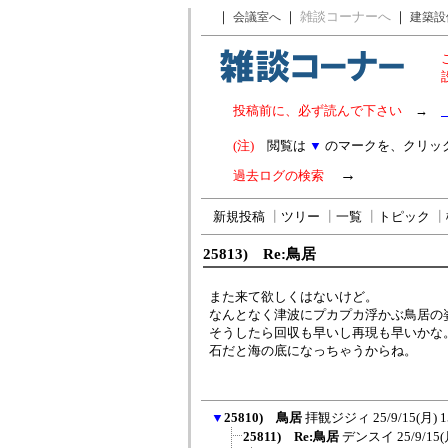
｜
｜
雑談コーナーへ
｜
会議室へ
建築設
投稿前に、必ず読んで下さい
→
(注)
閲覧は
▼
のマークを、クリッ
→
過去ログの検索
新規投稿
┃
ツリー
┃
一覧
┃
トピック
┃
25813) Re:鳥居
また来て欲しくはないけど。
なんとなく津波にプカプカ浮かぶ鳥居の
そうしたら回収も早いし再現も早いかな
石だと海の底になっちゃうからね。
▼
25810) 鳥居
拝観ジジィ
25/9/15(月) 1
25811) Re:鳥居
デンスイ
25/9/15(