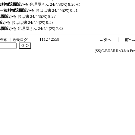
ドー衣料撤退間近かも
弁理屋さん
24/4/3(水) 8:26
≪
ーカドー衣料撤退間近かも
おばば嬢
24/4/4(木) 0:51
撤退間近かも
おば嬢
24/4/3(水) 8:27
間近かも
おばば嬢
24/4/4(木) 0:58
撤退間近かも
弁理屋さん
24/4/4(木) 7:03
1112 / 2559
｜
検索
┃
過去ログ
←次へ
前へ
(SS)C-BOARD v3.8 is Fre