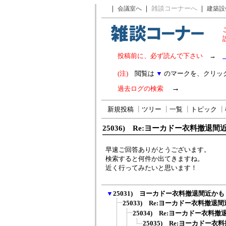
｜
｜
雑談コーナーへ
｜
会議室へ
建築設
投稿前に、必ず読んで下さい
→
(注)
閲覧は
▼
のマークを、クリッ
→
過去ログの検索
新規投稿
┃
ツリー
┃
一覧
┃
トピック
┃
25036) Re:ヨーカドー衣料撤退間
早速ご回答ありがとうございます。
検索すると何件か出てきますね。
近く行ってみたいと思います！
▼
25031) ヨーカドー衣料撤退間近かも
25033) Re:ヨーカドー衣料撤退
25034) Re:ヨーカドー衣料
25035) Re:ヨーカドー