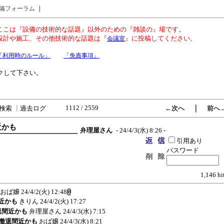
｜
備フォーラム
ここは『設備の技術的な話題』以外のための『雑談の』場です。
設計や施工、その他技術的な話題は『
』に投稿してください。
会議室
「利用時のルール」
「免責事項」
クして下さい。
1112 / 2559
｜
検索
┃
過去ログ
←次へ
前へ
近かも
弁理屋さん
- 24/4/3(水) 8:26 -
引用あり
パスワード
1,146 hi
おば嬢
24/4/2(火) 12:48
間近かも
きりん
24/4/2(火) 17:27
撤退間近かも
弁理屋さん
24/4/3(水) 7:15
衣料撤退間近かも
おば嬢
24/4/3(水) 8:21