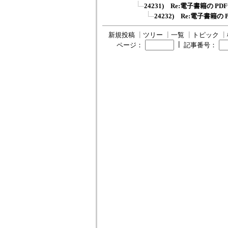
24231) Re:電子書籍の P
24232) Re:電子書籍
新規投稿
┃
ツリー
┃
一覧
┃
トピック
┃
┃
ページ：
記事番号：