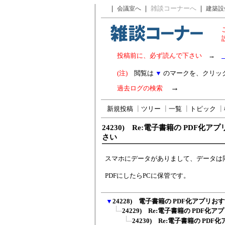
｜
｜
雑談コーナーへ
｜
会議室へ
建築設
投稿前に、必ず読んで下さい
→
(注)
閲覧は
▼
のマークを、クリッ
→
過去ログの検索
新規投稿
┃
ツリー
┃
一覧
┃
トピック
┃
24230) Re:電子書籍の PDF化
さい
スマホにデータがありまして、データは
PDFにしたらPCに保管です。
▼
24228) 電子書籍の PDF化アプリ
24229) Re:電子書籍の PDF化ア
24230) Re:電子書籍の PDF