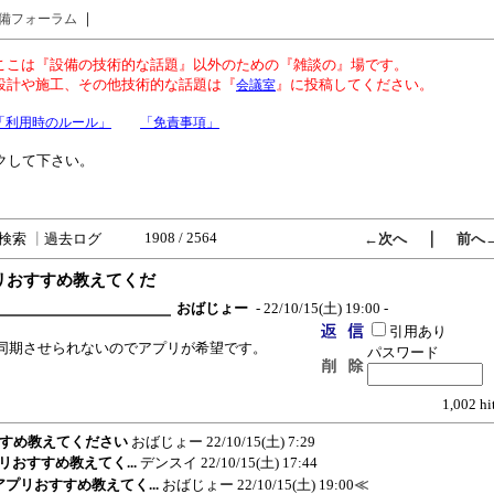
｜
備フォーラム
ここは『設備の技術的な話題』以外のための『雑談の』場です。
設計や施工、その他技術的な話題は『
』に投稿してください。
会議室
「利用時のルール」
「免責事項」
クして下さい。
1908 / 2564
｜
検索
┃
過去ログ
←次へ
前へ
アプリおすすめ教えてくだ
おばじょー
- 22/10/15(土) 19:00 -
引用あり
同期させられないのでアプリが希望です。
パスワード
1,002 hi
おすすめ教えてください
おばじょー
22/10/15(土) 7:29
プリおすすめ教えてく...
デンスイ
22/10/15(土) 17:44
化アプリおすすめ教えてく...
おばじょー
22/10/15(土) 19:00
≪