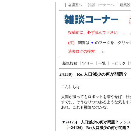
｜
｜
雑談コーナーへ
｜
会議室へ
建築設
投稿前に、必ず読んで下さい
→
(注)
閲覧は
▼
のマークを、クリッ
→
過去ログの検索
新規投稿
┃
ツリー
┃
一覧
┃
トピック
┃
24130) Re:人口減少の何が問題？
こんにちは。
人間が減ってもロボットを増やせば、社
すでに、そうなりつつあるような気もす
あれ、これも極論なのかな。
▼
24125) 人口減少の何が問題？
デンス
24126) Re:人口減少の何が問題？