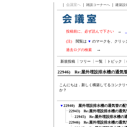
｜
会議室へ
｜
｜
雑談コーナーへ
建築設
投稿前に、必ず読んで下さい
→
(注)
閲覧は
▼
のマークを、クリッ
→
過去ログの検索
新規投稿
┃
ツリー
┃
一覧
┃
トピック
┃
22946) Re:屋外埋設排水槽の通
こんにちは．新しく構築してるコンクリ
か？
▼
22940) 屋外埋設排水槽の通気管の
22943) Re:屋外埋設排水槽の通気
22945) Re:屋外埋設排水槽の
22946) Re:屋外埋設排水槽の通気