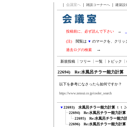
｜
会議室へ
｜
｜
雑談コーナーへ
建築設
投稿前に、必ず読んで下さい
→
(注)
閲覧は
▼
のマークを、クリッ
→
過去ログの検索
新規投稿
┃
ツリー
┃
一覧
┃
トピック
┃
22694) Re:水風呂チラー能力計算
以下を参考になさったら如何ですか？
https://www.zensui.co.jp/cooler_search
▼
22693) 水風呂チラー能力計算
ｔｔ
2
22694) Re:水風呂チラー能力計算
22695) Re:水風呂チラー能力
22696) Re:水風呂チラー能力計算