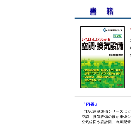
「内容」
（TAC建築設備シリーズは
空調・換気設備のほか排煙シ
空気線図や設計図、冷媒配管