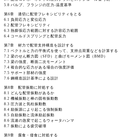
5.8 バルブ、フランジの圧力-温度基準
第6章 適切に配管フレキシビリティをとる
6.1 負荷応力と変位応力
6.2 配管フレキシビリティ
6.3 熱膨張応力範囲に対する許容応力範囲
6.4 コールドスプリングと配管反力
第7章 材力で配管支持構造を設計する
7.1 ベクトルと力の平衡式を使って、支持点荷重などを計算する
7.2 梁のせん断力図（SFD）と曲げモーメント図（BMD）
7.3 梁の強度、断面二次モーメント
7.4 複合的な応力がある場合の強度評価
7.5 サポート部材の強度
7.6 鋼構造設計基準による設計
第8章 配管振動に対処する
8.1 どんな配管振動があるか
8.2 機械振動と棒の固有振動数
8.3 圧力波と気柱振動数
8.4 励振源により起こる強制振動
8.5 自励振動と流体励起振動
8.6 流速の急変で起こるウォータハンマ
8.7 振動による疲労破壊
第9章 腐食・侵食に対処する