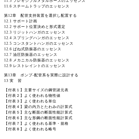
11.5 フレキシブルメタルホースのエッセンス
11.6 スチームトラップのエッセンス
第12章 配管支持装置を選択し配置する
12.1 サポート計画
12.2 サポート位置決めと形式選定
12.3 リジットハンガのエッセンス
12.4 スプリングハンガのエッセンス
12.5 コンスタントハンガのエッセンス
12.6 ばね式防振器のエッセンス
12.7 油圧防振器のエッセンス
12.8 メカニカル防振器のエッセンス
12.9 レストレイントのエッセンス
第13章 ポンプ-配管系を実際に設計する
13 実 習
【付表１】主要サイズの鋼管諸元表
【付表２】よく使われる物性値
【付表３】よく使われる単位
【付表４】梁の内力とたわみの計算式
【付表５】主な断面の断面性能計算式
【付表６】主な形鋼の断面性能計算式
【付表７】よく使われる基準・規格
【付表８】よく使われる略号