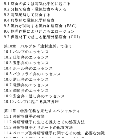
9.1 腐食の多くは電気化学的に起こる
9.2 分極で腐食・電気防食を考える
9.3 電気絶縁して防食する
9.4 典型的な電気化学的腐食
9.5 流れが関与する流れ加速腐食（FAC）
9.6 物理作用により起こるエロージョン
9.7 保温材下で起こる配管外部腐食（CUI）
第10章 バルブを「適材適所」で使う
10.1 バルブのエッセンス
10.2 仕切弁のエッセンス
10.3 玉形弁のエッセンス
10.4 ボール弁のエッセンス
10.5 バタフライ弁のエッセンス
10.6 逆止弁のエッセンス
10.7 電動弁のエッセンス
10.8 調節弁のエッセンス
10.9 安全弁・逃し弁のエッセンス
10.10 バルブに起こる異常昇圧
第11章 特殊任務を果たすスペシャルティ
11.1 伸縮管継手の種類
11.2 伸縮管継手に生じる推力とその処置方法
11.3 伸縮管継手とサポートの配置方法
11.4 ベローズ形伸縮管継手に関するその他、必要な知識