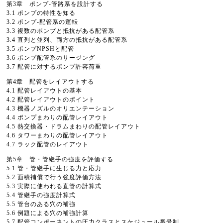
第3章 ポンプ-管路系を設計する
3.1 ポンプの特性を知る
3.2 ポンプ-配管系の運転
3.3 複数のポンプと抵抗がある配管系
3.4 直列と並列、両方の抵抗がある配管系
3.5 ポンプNPSHと配管
3.6 ポンプ配管系のサージング
3.7 配管に対するポンプ許容荷重
第4章 配管をレイアウトする
4.1 配管レイアウトの基本
4.2 配管レイアウトのポイント
4.3 機器ノズルのオリエンテーション
4.4 ポンプまわりの配管レイアウト
4.5 熱交換器・ドラムまわりの配管レイアウト
4.6 タワーまわりの配管レイアウト
4.7 ラック配管のレイアウト
第5章 管・管継手の強度を評価する
5.1 管・管継手に生じる力と応力
5.2 面積補償で行う強度評価方法
5.3 実際に使われる直管の計算式
5.4 管継手の強度計算式
5.5 管台のある穴の補強
5.6 例題による穴の補強計算
5.7 配管コンポーネントの圧力クラスとスケジュール番号制