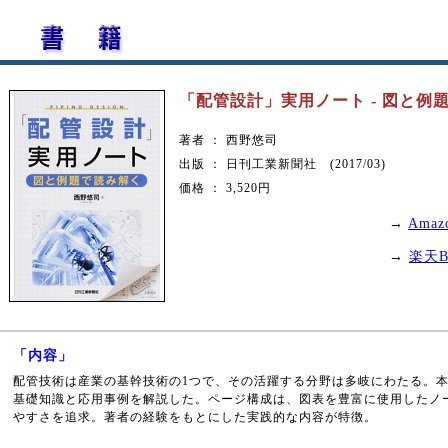
「配管設計」実用ノート - 図と例
著者 ： 西野悠司
出版 ： 日刊工業新聞社 (2017/03)
価格 ： 3,520円
→
Ama
→
楽天B
「内容」
配管技術は産業の基幹技術の1つで、その活躍する分野は多岐にわたる。
基礎知識と応用事例を解説した。ページ構成は、図表を豊富に使用したノ
やすさを追求。著者の経験をもとにした実践的な内容が特徴。