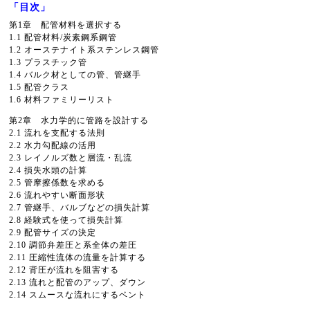
「目次」
第1章 配管材料を選択する
1.1 配管材料/炭素鋼系鋼管
1.2 オーステナイト系ステンレス鋼管
1.3 プラスチック管
1.4 バルク材としての管、管継手
1.5 配管クラス
1.6 材料ファミリーリスト
第2章 水力学的に管路を設計する
2.1 流れを支配する法則
2.2 水力勾配線の活用
2.3 レイノルズ数と層流・乱流
2.4 損失水頭の計算
2.5 管摩擦係数を求める
2.6 流れやすい断面形状
2.7 管継手、バルブなどの損失計算
2.8 経験式を使って損失計算
2.9 配管サイズの決定
2.10 調節弁差圧と系全体の差圧
2.11 圧縮性流体の流量を計算する
2.12 背圧が流れを阻害する
2.13 流れと配管のアップ、ダウン
2.14 スムースな流れにするベント