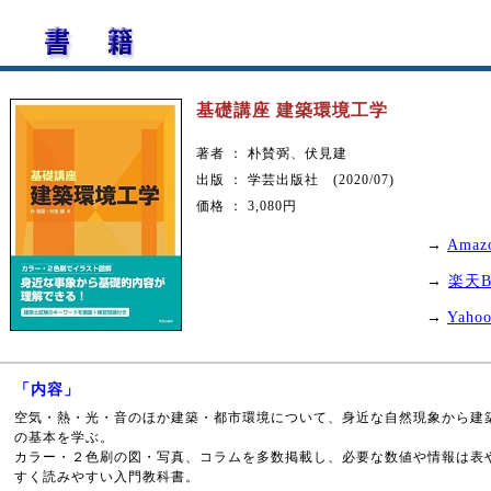
基礎講座 建築環境工学
著者 ： 朴賛弼、伏見建
出版 ： 学芸出版社 (2020/07)
価格 ： 3,080円
→
Ama
→
楽天B
→
Yah
「内容」
空気・熱・光・音のほか建築・都市環境について、身近な自然現象から建
の基本を学ぶ。
カラー・２色刷の図・写真、コラムを多数掲載し、必要な数値や情報は表
すく読みやすい入門教科書。