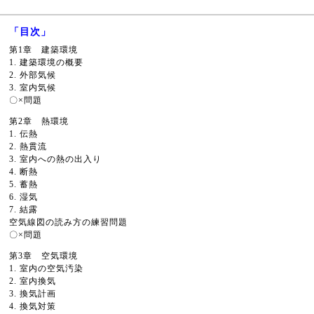
「目次」
第1章 建築環境
1. 建築環境の概要
2. 外部気候
3. 室内気候
〇×問題
第2章 熱環境
1. 伝熱
2. 熱貫流
3. 室内への熱の出入り
4. 断熱
5. 蓄熱
6. 湿気
7. 結露
空気線図の読み方の練習問題
〇×問題
第3章 空気環境
1. 室内の空気汚染
2. 室内換気
3. 換気計画
4. 換気対策