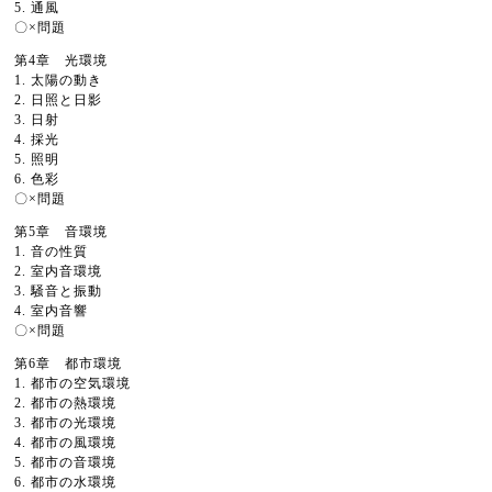
5. 通風
〇×問題
第4章 光環境
1. 太陽の動き
2. 日照と日影
3. 日射
4. 採光
5. 照明
6. 色彩
〇×問題
第5章 音環境
1. 音の性質
2. 室内音環境
3. 騒音と振動
4. 室内音響
〇×問題
第6章 都市環境
1. 都市の空気環境
2. 都市の熱環境
3. 都市の光環境
4. 都市の風環境
5. 都市の音環境
6. 都市の水環境