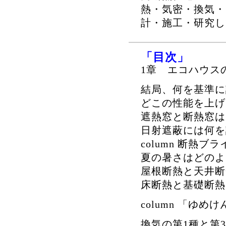
熱・気密・換気・
計・施工・研究し
「目次」
1章 エコハウス
結局、何を基準に
どこの性能を上げ
遮熱窓と断熱窓は
日射遮蔽には何を
column 断熱ブ
夏の暑さはどのよ
屋根断熱と天井断
床断熱と基礎断熱
column 「ゆ
換気の第1種と第