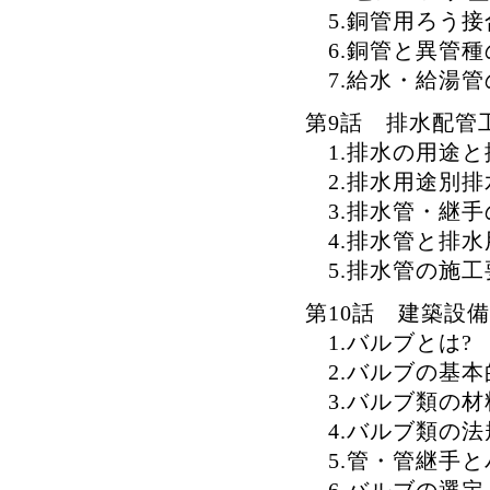
5.銅管用ろう接
6.銅管と異管種
7.給水・給湯管
第9話 排水配管
1.排水の用途と
2.排水用途別排
3.排水管・継手
4.排水管と排水
5.排水管の施工
第10話 建築設
1.バルブとは?
2.バルブの基本
3.バルブ類の材
4.バルブ類の法
5.管・管継手と