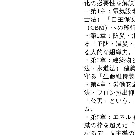
化の必要性を解説
・第1章：電気設
士法） 「自主保
（CBM）への移
・第2章：防災・
る「予防・減災・
る人的な組織力。
・第3章：建築物
法・水道法） 建
守る「生命維持装
・第4章：労働安
法・フロン排出抑
「公害」という、
ム。
・第5章：エネル
減の枠を超えた「
なるデータ主導の