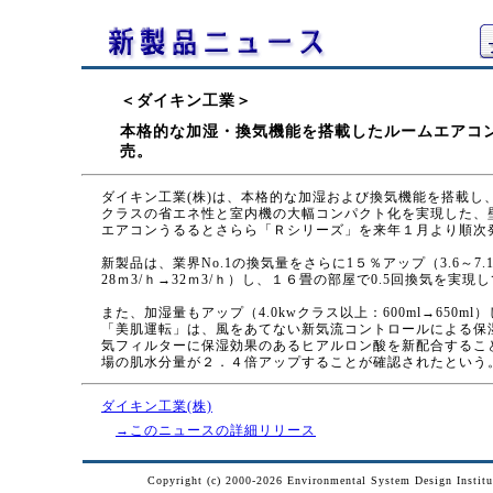
＜ダイキン工業＞
本格的な加湿・換気機能を搭載したルームエアコ
売。
ダイキン工業(株)は、本格的な加湿および換気機能を搭載し
クラスの省エネ性と室内機の大幅コンパクト化を実現した、
エアコンうるるとさらら「Ｒシリーズ」を来年１月より順次
新製品は、業界No.1の換気量をさらに1５％アップ（3.6～7.
28ｍ3/ｈ→32ｍ3/ｈ）し、１６畳の部屋で0.5回換気を実現
また、加湿量もアップ（4.0kwクラス以上：600ml→650ml
「美肌運転」は、風をあてない新気流コントロールによる保
気フィルターに保湿効果のあるヒアルロン酸を新配合するこ
場の肌水分量が２．４倍アップすることが確認されたという
ダイキン工業(株)
→このニュースの詳細リリース
Copyright (c) 2000-2026 Environmental System Design Institut