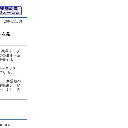
2004.11.18
ンを発
、業界トップ
壁掛形ルーム
発売する。
1kwクラス：
している。
）し、新搭載の
湿効果と、給
とにより、冬
。
e, Inc.