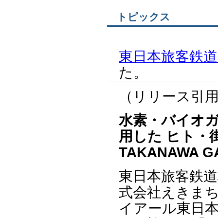
トピックス
東日本旅客鉄道(
た。
（リリース引
水素・バイオ
用した ヒト・
TAKANAWA GA
東日本旅客鉄道
式会社えきま
イアール東日本