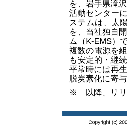
を、岩手県滝
活動センター
ステムは、太
を、当社独自
ム（K-EMS
複数の電源を
も安定的・継
平常時には再
脱炭素化に寄
※ 以降、リ
Copyright (c) 20