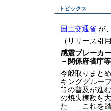
トピックス
国土交通省
が
（リリース引
感震ブレーカ
－関係府省庁
今般取りまと
キンググルー
等の普及が進
の焼失棟数を
た。 これを