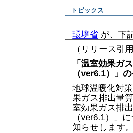
トピックス
環境省
が、下
（リリース引
「温室効果ガ
（ver6.1）
地球温暖化対
果ガス排出量
室効果ガス排
（ver6.1
知らせします