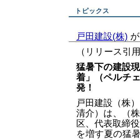
トピックス
戸田建設(株)
が
（リリース引
猛暑下の建設
着」（ペルチ
発！
戸田建設（株）
清介）は、（株
区、代表取締役
を増す夏の猛