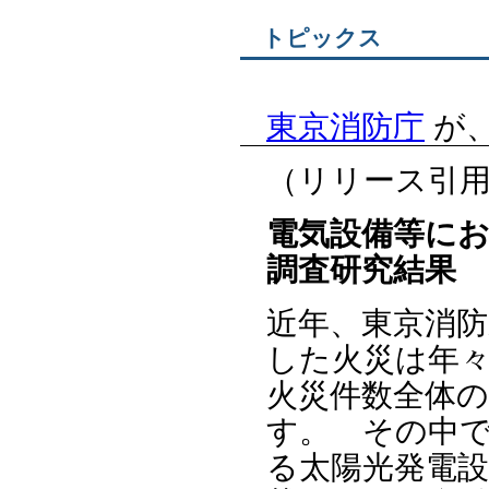
トピックス
東京消防庁
が
（リリース引
電気設備等に
調査研究結果
近年、東京消
した火災は年
火災件数全体
す。 その中
る太陽光発電