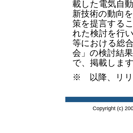
載した電気自
新技術の動向
策を提言する
れた検討を行
等における総
会」の検討結
で、掲載しま
※ 以降、リ
Copyright (c) 20