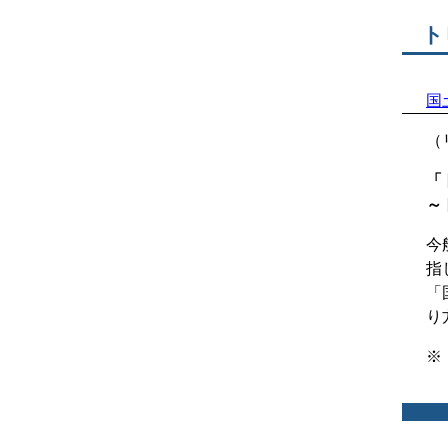
ト
国
（
「
～
今
指
「
り
※