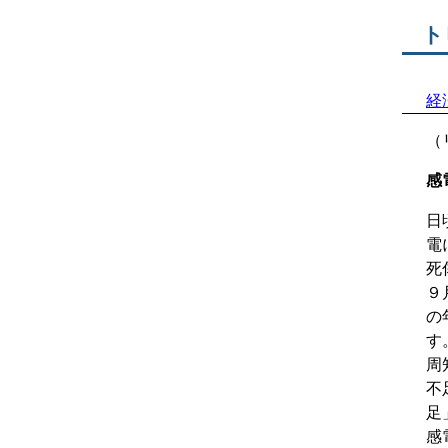
ト
経
（
感
日
電
死
９
の
す
周
不
足
感