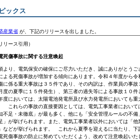
ピックス
済産業省
が、下記のリリースを出しました。
リリース引用）
電死傷事故に関する注意喚起
頃より、電気保安の確保にご尽力いただき、誠にありがとうご
による死傷事故が増加する傾向にあります。令和４年度から令
傷に係る重大事故は３５件であり、その内訳は、作業員の事故
月度の夏季に１５件発生）、第三者の過失等による事故１０件
年度においては、太陽電池発電所及び水力発電所においても重
。 これらの事故の直接要因としては、電気工事業者において
知不足・未徹底」が最も多く、他にも「安全管理ルールの不備
足」が挙げられます。また、電気工事業者以外においては「他
」などが挙げられます。 これから夏季を迎えるに当たり、下
電死傷事故の防止に努めていただくよう、改めて注意喚起いた