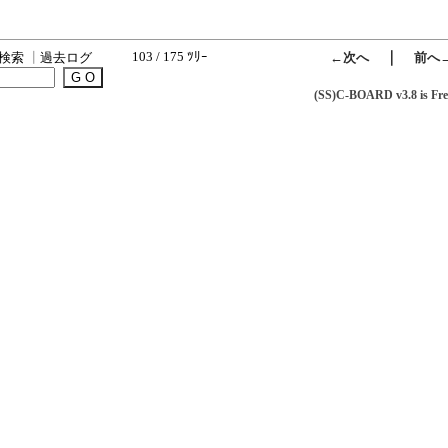
103 / 175 ﾂﾘｰ
｜
検索
┃
過去ログ
←次へ
前へ
(SS)C-BOARD v3.8 is Fre