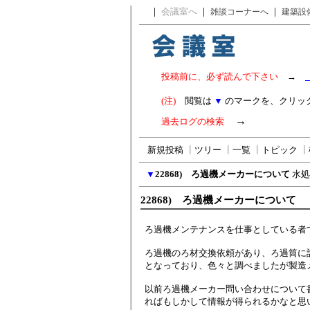
｜
会議室へ
｜
｜
雑談コーナーへ
建築設
投稿前に、必ず読んで下さい
→
(注)
閲覧は
▼
のマークを、クリッ
→
過去ログの検索
新規投稿
┃
ツリー
┃
一覧
┃
トピック
┃
▼
22868) ろ過機メーカーについて
水処
22868) ろ過機メーカーについて
ろ過機メンテナンスを仕事としている者
ろ過機のろ材交換依頼があり、ろ過筒に
となっており、色々と調べましたが製造
以前ろ過機メーカー問い合わせについて
ればもしかして情報が得られるかなと思