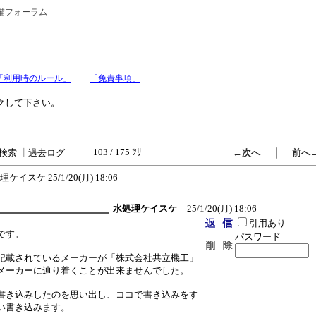
｜
備フォーラム
「利用時のルール」
「免責事項」
クして下さい。
103 / 175 ﾂﾘｰ
｜
検索
┃
過去ログ
←次へ
前へ
理ケイスケ
25/1/20(月) 18:06
水処理ケイスケ
- 25/1/20(月) 18:06 -
引用あり
です。
パスワード
記載されているメーカーが「株式会社共立機工」
メーカーに辿り着くことが出来ませんでした。
書き込みしたのを思い出し、ココで書き込みをす
い書き込みます。