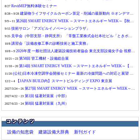
RevitMEP無料体験セミナー
高砂熱学工業：
お取引先様の個人情報漏えいに関するお詫びとご報告
8/27
5/25
建築物ライフサイクルカーボン算定・削減の最新動向 ※オンデマンド配信
鹿島：
協力会社に対する工事代金支払の早期化に関するお知らせ
8/28～9/28
5/22
第26回 SMART ENERGY WEEK ～スマートエネルギー WEEK～【秋】2026
東京都環境局：
集合住宅における再エネ電気導入促進事業開始のお知らせ
9/9～11
5/22
技術サロン「アズビルイノベーションプラザ」
パナソニック：
３種類の穴径に対応する「リニューアルダウンライト」を発売
9/15
5/22
見学会（中部支部・静岡支所） 「常盤工業株式会社本社ビル「ときポート」見学会」
消防庁：
泡消火薬剤の取扱事業者及び所有者向けパンフレットの作成について
9/25
5/22
講習会「設備改修工事の診断技術と施工実務」
資源エネルギー庁：
家庭用給湯器の省エネ・非化石エネルギー転換、新制度の報告書
10/8
5/22
2026年度 一般社団法人建築設備技術者協会 東北支部設備女子会 視察研修・交流会 in 札幌・北広島 ～北海道での寒冷地・積雪地の建築意匠と環境、設備の学びによる交流の2日間～
きんでん：
挟まれ災害を未然に防止、「スカイシールドセンサー」を開発
10/8～9
5/21
第58回 管工機材・設備総合展
スマいる給湯プロジェクト：
「ガス石油省エネ給湯機普及促進会議」を設立
10/21～23
5/21
第14回 SMART ENERGY WEEK ～スマートエネルギー WEEK～【関西】2026
デンソー：
家庭用エコキュートの注意喚起と無料点検・修理のお知らせ
11/18～20
5/20
(公社)日本冷凍空調学会開催セミナー 最新の冷媒問題への対応と展望 2026
バイウィル：
菱機工業と環境価値の「創出」と「調達」の両面で連携を開始
11/20
5/19
【JAPAN BUILD内】スマートビルディング EXPO 東京展
セイコー・エステート＆Ｄｅｖ：
建物外壁を冷やす次世代冷却システムを特許出願
12/2～4
5/19
第27回 SMART ENERGY WEEK ～スマートエネルギー WEEK～【春】
パナソニックホームズ：
約60年後の気候環境で住宅の温度・湿度・消費電力量を測定
2027/3/24～26
5/19
第1回 猛暑対策展（中部）
大成建設：
空気から水への対流熱伝達を利用した熱交換システムを開発
2027/4/22・23
5/19
第8回 猛暑対策展（九州）
日建連：
「設備工事費上昇等の現状について」パンフレット等を更新
2027/6/23・24
5/18
九州電力：
ZEB（ネット・ゼロ・エネルギー・ビル）への取組みについて
5/18
能美防災：
PFAS不使用の新泡消火薬剤を使用した特定駐車場用泡消火設備を販売開始
5/15
ヒートポンプ・蓄熱センター：
ヒートポンプ・蓄熱システムデータブック2025を公開
5/15
設備の知恵袋
建築設備大辞典
新刊ガイド
アンドパッド：
ANDPAD図面 性能検査機能、コンセント試験に対応開始
5/15