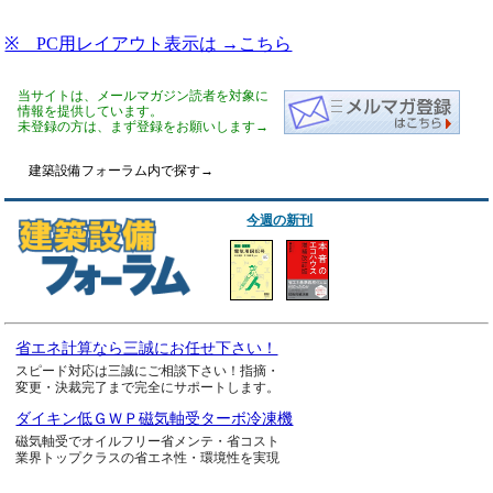
※ PC用レイアウト表示は →こちら
当サイトは、メールマガジン読者を対象に
情報を提供しています。
未登録の方は、まず登録をお願いします→
建築設備フォーラム内で探す→
今週の新刊
省エネ計算なら三誠にお任せ下さい！
スピード対応は三誠にご相談下さい！指摘・
変更・決裁完了まで完全にサポートします。
ダイキン低ＧＷＰ磁気軸受ターボ冷凍機
磁気軸受でオイルフリー省メンテ・省コスト
業界トップクラスの省エネ性・環境性を実現