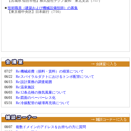
水道法違反の配管違法接続、新たに発電所4カ所で確認 北陸電力
7/31
パナソニック：
高精度に温湿度を保つ研究機関向け[省エネ型 恒温恒湿ユニット]発売
7/6
関電工、設備工事の概算積算にAIを導入--概算金額の算出時間を最大2週間から数十分に短縮
7/31
消防庁：
火災予防条例（例）の一部改正について（通知）
7/3
蛍光灯、2027年末までに製造禁止 パナが設備用LED照明で新ラインナップを追加
7/31
消防庁：
上引き排気ダクト等の適切な管理に関する運用について（通知）
7/3
洗うのはお尻だけでない…TOTO製ウォシュレット→｢4万円の東芝製｣に自力交換して驚いた"意外な便利機能"
7/31
第一工業：
サイバー攻撃に関する最終報告
7/1
エアコン市場の見えない課題、「室外機が8～9割」を知る人は5％ パナソニック調査
7/30
野村不動産パートナーズ：
オフィスビルで空調更新工事長期保証サービスの提供開始
7/1
＜2026年熊本地震＞熊本市役所9階、石綿飛散の恐れ 柱の内装材外れる 部署移転へ
7/29
NTTファシリティーズ：
大規模データセンター、モジュール型建築手法の開発に着手
7/1
小中学校77校、75億円投入の体育館エアコン整備で入札中止「図面なしで積算困難だった」富山市側…「特定業者に有利」の指摘は否定
7/29
ヤンマー：
200kVAクラスで業界最小クラスの非常用発電システム「AP200F」を発売
6/30
＜2026年熊本地震＞小野市長「庁舎機能の移転も」 地下設備に大きな衝撃か 八代市
7/29
ブレインパッド：
AI活用でビルメンテナンス業務のノウハウ可視化、共同検証を実施
6/30
ダイキン、日立が熊本の被災地にスポットクーラー提供へ 熱中症対策で政府が要請
7/29
モリタ宮田工業：
駐車場用にも対応、PFASフリー合成界面活性剤泡消火薬剤を発売
6/29
冷房ある教室を避難所に 体育館など熊本の設置は20.4％ 文科省
7/29
Shizen Connect：
東京ガスの低圧VPP、ヒートポンプ給湯機の制御システムとして採用
6/29
07/27
Re:機械経費（損料・賃料）の積算について
敦賀火力発電所で上水道と海水の配管、違法接続のまま28年 北陸電
7/29
ダイキン工業：
AIでサーバー内部の熱状態を予測しデータセンター冷却を最適化
6/29
06/22
Re:スパイラルダクトにおけるトンボ配管について
2025年度の上場ゼネコン 集計以来、最高の利益率 価格転嫁と選別受注で収益強化
7/29
06/15
Re:設計業務の調査範囲
竹中工務店：
電力におけるCO2排出係数の将来変化シナリオ「C.FACTOR」を開発
6/29
ダイキンはエアコン生産を過去最多903万台へ 滋賀工場で見た最新の自動化
7/29
06/09
Re:温泉施設
日本キヤリア：
モジュール型空冷チラー、データセンター仕様モデルを発売
6/25
06/03
Re:12条点検の換気風量について
長期間「違法状態」 上水道と海水の配管を直接つなぐ 北陸電力敦賀火力発電所から周辺地域の上水道に海水が逆流 再発防止策を着実に進める意向
7/28
ダイキン工業：
体感温度を5℃低減する「空調機能付きベンチ」の事業性を検証
6/24
06/01
Re:図面のペーパーレス化
電気工事士試験で不正？Xで拡散の情報を試験主催者が否定 「虚偽もしくは誤解錯誤」
7/28
05/31
Re:冷媒配管の破壊再充填について
日建連：
「設備施工管理のリアル ～ゼネコン社員が語る仕事と成長～」動画を公開
6/24
「絶対つけるべき！」「取り付けが本当に簡単」 バルサンの"エアコン用防虫キャップ"に絶賛の声…
7/28
新日本空調：
微粒子可視化用光源「パラレルアイM」の新型モデルを発表
6/23
東海でもマンション修繕談合か 公取委が計28社を立ち入り検査
7/28
朝日工業社：
平均5％以上の賃上げを実施、「住宅関連手当」を新設
6/22
西武、ベルーナドームで熱中症対策システムの実証実験開始
7/28
国交省：
「建築物の省エネ改修工事」の提案募集を開始します
6/19
08/07
複数ドメインのアドレスをお持ちの方に質問
リンナイ、ウルトラファインバブルのガス給湯器
7/28