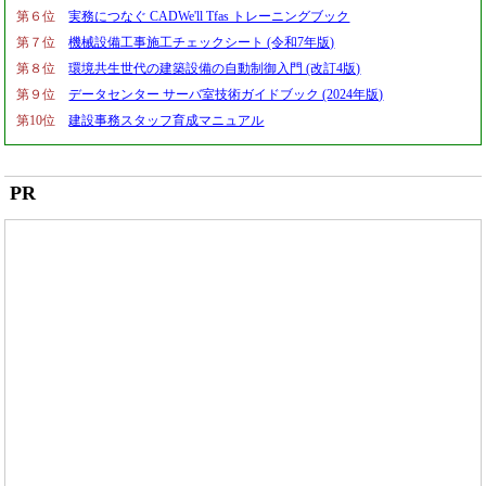
第６位
実務につなぐ CADWe'll Tfas トレーニングブック
第７位
機械設備工事施工チェックシート (令和7年版)
第８位
環境共生世代の建築設備の自動制御入門 (改訂4版)
第９位
データセンター サーバ室技術ガイドブック (2024年版)
第10位
建設事務スタッフ育成マニュアル
PR