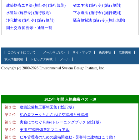
建築物省エネ法
(施行令)
(施行規則)
省エネ法
(施行令)
(施行規則)
水道法
(施行令)
(施行規則)
下水道法
(施行令)
(施行規則)
浄化槽法
(施行令)
(施行規則)
騒音規制法
(施行令)
(施行規則)
国土交通省 告示・通達一覧
このサイトについて
メールマガジン
サイトマップ
免責事項
広告掲載
求人情報掲載
トピックス掲載
メール
Copyright (c) 2000-2026 Environmental System Design Institute, Inc.
2025年 年間 人気書籍 ベスト10
第１位
建築設備施工要領図集 (改訂2版)
第２位
初心者マークとおさらば 空調機と外調機
第３位
実務につなぐ Rebroトレーニングブック (改訂版)
第４位
実用 空調設備選定マニュアル
第５位
ビル管理者のための設備間連動 - 災害時に建物はこう動く