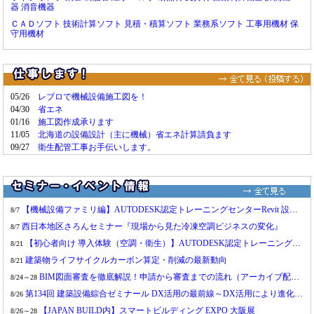
器
消音機器
鹿島：
エッジコンピューティング技術で新築・既設建物の設備をスマート化
6/5
ＣＡＤソフト
技術計算ソフト
見積・積算ソフト
業務系ソフト
工事用機材
保
パナソニック：
ナビ機能付き点検業務クラウドに点検報告機能を追加
6/4
守用機材
環境省：
R8年度「業務用建築物の脱炭素改修加速化事業」の公募開始について
6/4
IBECs：
「建築物LCCO2削減のための設計施工事例集」を公開しました
6/4
日建連：
サステナブル事例集ホームページの更新公開について
6/4
戸田建設：
ハイブリッド冷却作業着（ペルチェデバイス×ファン付きウェア）を開発
6/3
05/26
レブロで機械設備施工図を！
TOTO：
組み合わせ便器「ピュアレストEX」を8月3日に発売
04/30
省エネ
6/3
01/16
施工図作成承ります
日比谷総合設備：
モジュール型エッジデータセンター、冷却最適化の共同検証を開始
6/2
11/05
北海道の設備設計（主に機械）省エネ計算請負ます
三井不動産：
狭小空間専用ドローンを活用したオフィスビルの設備点検を実証
6/2
09/27
衛生配管工事お手伝いします。
クールインテリジェンス：
AI空調制御、業務用施設での電力約30%削減効果を実証
6/1
国交省：
建築物等の利用に関する説明書の作成例について
6/1
パナソニック：
暑熱対策用空調ノズル「ジェットノズル」が口径Φ200のダクトに対応
5/29
【機械設備ファミリ編】AUTODESK認定トレーニングセンターRevit 設備設計 オンライン講習会
戸田建設：
筑波技術研究所の新棟に直流給電システムを導入
8/7
5/29
西日本地区さろんセミナー『現場から見た冷凍空調ビジネスの変化』
三機工業：
トラブル・クレーム防止動画・漫画コンテンツ等の整備・展開について
8/7
5/28
【初心者向け 導入体験（空調・衛生）】AUTODESK認定トレーニングセンターRevit 設備設計 オンライン講習会
きんでん：
ワイヤレス給電技術を活用した新たな価値創出と事業領域拡大を推進
8/21
5/27
建築物ライフサイクルカーボン算定・削減の最新動向
大崎電気工業：
関電工と共同で電力量計誤結線判定ソフトをリリース
8/21
5/26
BIM図面審査を徹底解説！申請から審査までの流れ（アーカイブ配信）
厚労省：
労働安全衛生法・作業環境測定法の改正、関連する政令等の施行について
8/24～28
5/26
第134回 建築設備綜合ゼミナール DX活用の最前線～DX活用により進化するスマートビルの最新事例の紹介～
東京ガス：
薄型軽量太陽光発電パネルの建物壁面への接着工法を新たに確立
8/26
5/26
【JAPAN BUILD内】スマートビルディング EXPO 大阪展
国土交通省：
昇降機等に係る事故調査報告書の公表について
8/26～28
5/26