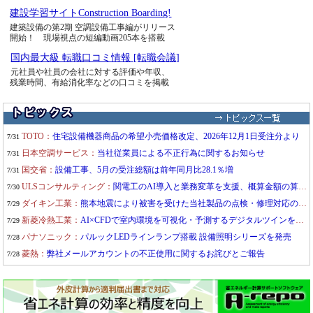
建設学習サイトConstruction Boarding!
建築設備の第2期 空調設備工事編がリリース
開始！ 現場視点の短編動画205本を搭載
国内最大級 転職口コミ情報 [転職会議]
元社員や社員の会社に対する評価や年収、
残業時間、有給消化率などの口コミを掲載
TOTO：
住宅設備機器商品の希望小売価格改定、2026年12月1日受注分より
7/31
日本空調サービス：
当社従業員による不正行為に関するお知らせ
7/31
国交省：
設備工事、5月の受注総額は前年同月比28.1％増
7/31
ULSコンサルティング：
関電工のAI導入と業務変革を支援、概算金額の算出時間を短縮
7/30
ダイキン工業：
熊本地震により被害を受けた当社製品の点検・修理対応のご案内
7/29
新菱冷熱工業：
AI×CFDで室内環境を可視化・予測するデジタルツインを開発
7/29
パナソニック：
パルックLEDラインランプ搭載 設備照明シリーズを発売
7/28
菱熱：
弊社メールアカウントの不正使用に関するお詫びとご報告
7/28
RYODEN：
環境サービス「R-AC CONNECT」を提供、工場やビルの省エネ・省人化を実現
7/27
HONU：
ホテル客室の「気流チェック」を全施工の標準工程に
7/26
環境共創イニシアチブ：
和8年度ZEB実証事業の二次公募を実施します
7/24