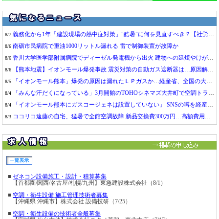
建築技術教育普及センター：
建築設備士試験「第一次試験」(学科)の合格者を発表
7/23
竹中工務店：
手洗いに適した温水を供給する、低温給湯システム「ぬく水」を開発
7/23
ダイキン工業：
世界の空気感調査、東京の1日の冷房時間 12都市で最長の14時間12分
7/21
義務化から1年「建設現場の熱中症対策」"酷暑"に何を見直すべき？【社労士が解説】
8/7
ダイキン工業：
「大ぴちょんくん」、40℃以上の暑さを想定した新表示を導入
7/16
南砺市民病院で重油1000リットル漏れる 雷で制御装置が故障か
8/6
建築研究所：
住宅エネルギー消費の世帯差、統計分析・機械学習で実態と要因を分析
7/16
香川大学医学部附属病院でディーゼル発電機から出火 建物への延焼やけが人はなし
8/6
国交省：
更なる技術・品質の向上へ、模範となる良質な工事や技術者を表彰
7/16
【熊本地震】イオンモール爆発事故 震災対策の自動ガス遮断器は…原因解明の焦点に
8/6
三菱重工：
10MW級ターボ冷凍機とMCPの推進でAIデータセンター向け冷却事業を強化
7/16
「イオンモール熊本」爆発の原因は漏れたＬＰガスか…経産省、全国の大規模施設でガス供給設備の点検要請
8/5
日本空調衛生工事業協会：
働き方改革に関するフォローアップアンケート(調査概要)
7/15
「みんな汗だくになっている」3月開館のTOHOシネマズ大井町で空調トラブル…劇場は「十分な空調効果を発揮できてない」と急きょ工事、謝罪
8/4
リンナイ：
給湯器の不調を適切なタイミングでお知らせ、ガス給湯暖房用熱源機発売
7/15
「イオンモール熊本にガスコージェネは設置していない」 SNSの噂を経産省が否定
8/4
積水化学工業：
大型建物用雨とい、特許権侵害に対する仮処分命令の発令について
7/15
ココリコ遠藤の自宅、猛暑で全館空調故障 新品交換費300万円…高額費用に「ドヒャー高すぎる」 相次ぐ故障に嘆く
8/3
新菱冷熱工業：
働き方改革の新目標"チャレンジ30"をスタート
7/15
ガス業者への点検依頼急増 イオンモール爆発で 微小な漏れはにおいせず危険
8/3
三建設備工業：
施設・資産管理プラットフォーム「BUP_Ma」の試験運用を開始
7/14
熊本地震で再び注目を集める「八代市庁舎汚職事件」…逮捕された"ジャーナリスト"は「五輪4連覇」レジェンド女子選手の"不肖の従兄弟"だった
8/3
空気調和・衛生工学会：
トラブル情報の公開
7/13
常に一番を求めた父との日々 いつも優しかった母 キッツ・堀田康之会長
8/3
木村工機：
「我社が目指す自然派ハイグレード空調」のご提案
7/13
「殺人マンション」と呼ばれ、自殺未遂や離婚に追い込まれた住民も…"耐震偽装マンション"購入者を襲った悲劇《ヒューザー事件の裏側》
8/2
東京ガス：
既設ガスコージェネへの実機適用を見据えた水素混焼の実証試験に成功
7/13
東京八王子《史上最悪の欠陥マンション》住民が語った"壮絶な住宅事情"「雨漏りがひどく、家の中で傘をさしていた」「原因不明の高熱になった人も…」
8/1
日建連：
2025年省エネルギー計画書およびCASBEE対応状況調査報告書について
7/10
一般消費者が「空調服」と書いたら商標権侵害？公式Xの注意喚起が波紋、弁理士の見解は
7/31
朝日工業社：
現場の熱中症ゼロへ、ウェアラブル端末による体調管理システム導入
7/10
"防災モール"のパイオニアがなぜ…「イオンモール熊本」爆発で業界激震 デベロッパー社員が語る「商業施設に潜む"死角"」
7/31
ダイキン工業：
伊藤忠商事と業務用空調機の水平リサイクル事業で包括的業務提携
7/9
ガス爆発事故は減少傾向 イオンモール熊本で起きた爆発の原因は…ガス事業者の注目高まる
7/31
三菱重工：
稼働中データセンターの"無駄"を削減、冷却エネルギー削減とPUE改善
7/9