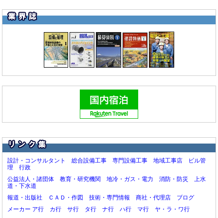
朝日工業社：
支払条件を改善、全取引先への支払いを現金100％へ
5/15
日本イトミック：
自動水栓一体型・超小型省エネ電気瞬間湯沸器を発売
5/14
日本住環境：
給気不足を解消する差圧感知式自然給気口[パスカルダンパー150]新発売
5/13
弘文社：
建築コスト指数について、アーキブック指数の一般公開を開始
5/13
国交省：
地中熱利用システム関連～建築物用地下水の採取の規制に関する意見募集
5/12
ジュトク：
ヘルメット内部温度 -6℃を実現した「ブリーズダクトA」を新発売
5/12
ラトックシステム：
温度異常と設備警報を遠隔通知、LTE IoT通信ユニット提供開始
5/12
三井不動産：
ビル設備管理効率化に向けた実証実験を開始、映像,IoT,生成AIを活用
5/12
公共住宅建設事業者等連絡協議会：
機械設備工事積算基準(令和5年度版)の正誤表
5/12
アンドパッド：
設備保全や建物管理ができる新プロダクト「ANDPAD BM」を提供開始
5/12
朝日工業社：
不適切な安全管理措置に関するお詫びとご報告
5/12
ＮＹＫシステムズ：
建築設備専用CAD「Rebro」自動作図機能の共同開発を3社で開始
5/12
日本キヤリア：
業界初のビル用マルチ空調システム「任意評定書取得モデル」を発売
5/12
西部ガス：
既存オフィスのZEB化、ZEB（最上位区分）認証を取得
5/11
設計・コンサルタント
総合設備工事
専門設備工事
地域工事店
ビル管
ダイキン工業：
使用済み業務用空調機の回収・再資源化に向けた取組みを開始
5/11
理
行政
国交省：
「省CO2先導プロジェクト2026」の提案募集を開始します
5/11
公益法人・諸団体
教育・研究機関
地冷・ガス・電力
消防・防災
上水
道・下水道
ステージア：
住宅向け漏水遮断器の発売を開始
5/8
報道・出版社
ＣＡＤ・作図
技術・専門情報
商社・代理店
ブログ
第一工業：
サイバー攻撃による被害の発生について(第三報)、個人情報関連
5/8
メーカー ア行
カ行
サ行
タ行
ナ行
ハ行
マ行
ヤ・ラ・ワ行
大成建設：
協力会社への支払条件の見直しについて、支払サイト最大80日短縮
5/7