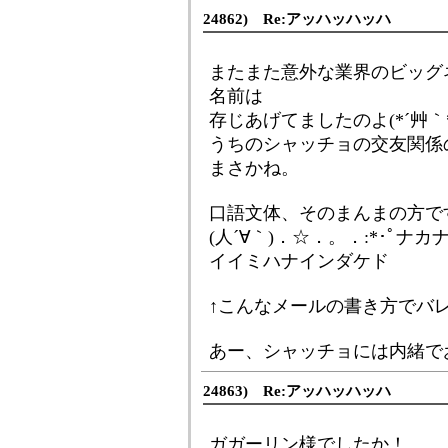
24862) Re:アッハッハッハ
またまた意外な業界のビッグ
名前は
存じあげてましたのよ(*´艸｀*
うちのシャッチョの交友関係
まさかね。
口語文体、そのまんまの方で
(人´∀｀)．☆．。．:*･ﾟ
イイミハナインダケド
↑こんなメールの書き方でバ
あー、シャッチョには内緒で
24863) Re:アッハッハッハ
ガガーリン様でしたか！