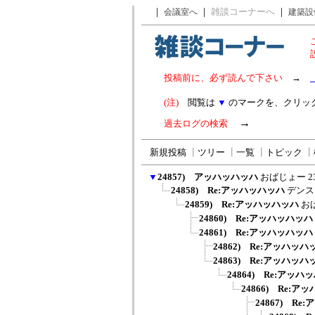
｜
｜
雑談コーナーへ
｜
会議室へ
建築設
投稿前に、必ず読んで下さい
→
(注)
閲覧は
▼
のマークを、クリッ
→
過去ログの検索
新規投稿
┃
ツリー
┃
一覧
┃
トピック
┃
▼
24857) アッハッハッハ
おばじょー
2
24858) Re:アッハッハッハ
デンス
24859) Re:アッハッハッハ
お
24860) Re:アッハッハッハ
24861) Re:アッハッハッハ
24862) Re:アッハッハ
24863) Re:アッハッハ
24864) Re:アッハ
24866) Re:ア
24867) R