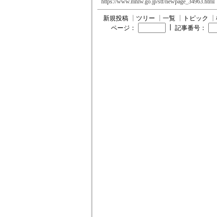
https://www.mhlw.go.jp/stf/newpage_34963.html
新規投稿
┃
ツリー
┃
一覧
┃
トピック
┃
┃
ページ：
記事番号：