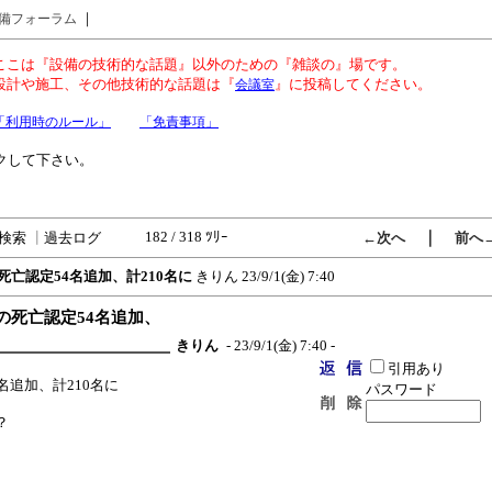
｜
備フォーラム
ここは『設備の技術的な話題』以外のための『雑談の』場です。
設計や施工、その他技術的な話題は『
』に投稿してください。
会議室
「利用時のルール」
「免責事項」
クして下さい。
182 / 318 ﾂﾘｰ
｜
検索
┃
過去ログ
←次へ
前へ
死亡認定54名追加、計210名に
きりん
23/9/1(金) 7:40
後の死亡認定54名追加、
きりん
- 23/9/1(金) 7:40 -
引用あり
名追加、計210名に
パスワード
？