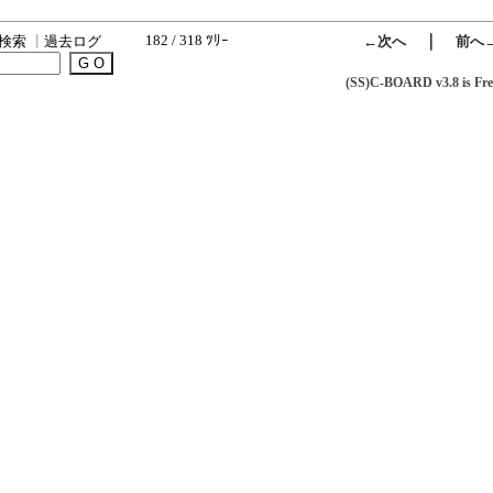
182 / 318 ﾂﾘｰ
｜
検索
┃
過去ログ
←次へ
前へ
(SS)C-BOARD v3.8 is Fre