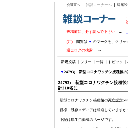
｜
｜
雑談コーナーへ
｜
会議室へ
建築設
投稿前に、必ず読んで下さい
→
(注)
閲覧は
▼
のマークを、クリッ
→
過去ログの検索
新規投稿
┃
ツリー
┃
一覧
┃
トピック
┃
▼
24793) 新型コロナワクチン接種後の
24793) 新型コロナワクチン接種
計210名に
新型コロナワクチン接種後の死亡認定54
皆様、既存メディアは報道していますか
下記は厚生労働省のページです。