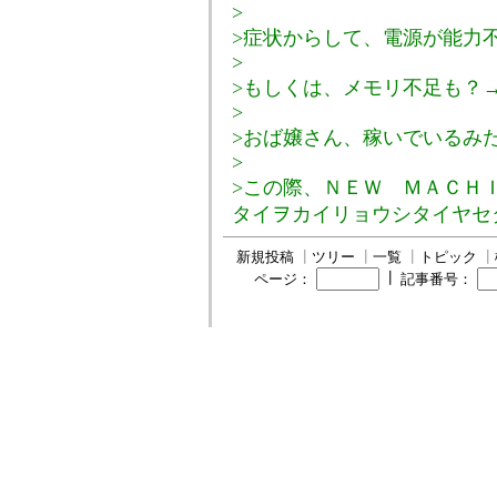
>
>症状からして、電源が能力
>
>もしくは、メモリ不足も？
>
>おば嬢さん、稼いでいるみ
>
>この際、ＮＥＷ ＭＡＣＨ
タイヲカイリョウシタイヤセ
新規投稿
┃
ツリー
┃
一覧
┃
トピック
┃
┃
ページ：
記事番号：