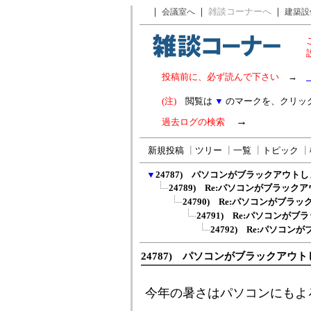
｜
｜
雑談コーナーへ
｜
会議室へ
建築設
投稿前に、必ず読んで下さい
→
(注)
閲覧は
▼
のマークを、クリッ
→
過去ログの検索
新規投稿
┃
ツリー
┃
一覧
┃
トピック
┃
▼
24787) パソコンがブラックアウト
24789) Re:パソコンがブラック
24790) Re:パソコンがブラ
24791) Re:パソコンが
24792) Re:パソコ
24787) パソコンがブラックアウ
今年の暑さはパソコンにもよ