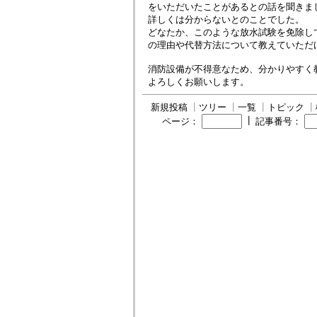
をいただいたことがあるとの話を聞きま
詳しくは分からないとのことでした。
どなたか、このような放水試験を免除し
の理由や代替方法について教えていただ
消防設備が不得意なため、分かりやすく
よろしくお願いします。
新規投稿
┃
ツリー
┃
一覧
┃
トピック
┃
┃
ページ：
記事番号：