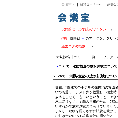
｜
会議室へ
｜
｜
雑談コーナーへ
建築設
投稿前に、必ず読んで下さい
→
(注)
閲覧は
▼
のマークを、クリッ
→
過去ログの検索
新規投稿
┃
ツリー
┃
一覧
┃
トピック
┃
▼
23269) 消防検査の放水試験について
23269) 消防検査の放水試験につい
現在、7階建てのホテルの屋内消火栓設
いつも通り、テスト弁を設置し、検査時
放水をしなくてもいいということにでき
屋上階はなく、瓦葺の屋根のため、7階
いずれかで放水試験のつもりでいました
しかし、建物を濡らさずに試験を受ける
お付き合いのある設備会社に聞いたとこ