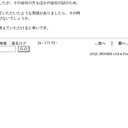
したが、その会社の方もほかの会社の話のため、
ていただいたような実績がありましたら、その時
けないでしょうか。
教えていただけると幸いです。
26 / 175 ﾂﾘｰ
｜
検索
┃
過去ログ
←次へ
前へ
(SS)C-BOARD v3.8 is Fre