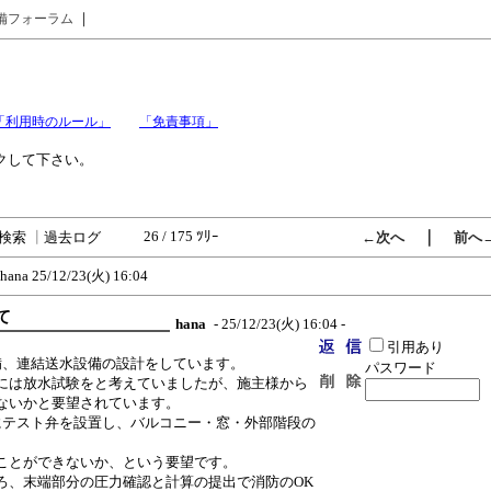
｜
備フォーラム
「利用時のルール」
「免責事項」
クして下さい。
26 / 175 ﾂﾘｰ
｜
検索
┃
過去ログ
←次へ
前へ
hana
25/12/23(火) 16:04
て
hana
- 25/12/23(火) 16:04 -
引用あり
備、連結送水設備の設計をしています。
パスワード
には放水試験をと考えていましたが、施主様から
ないかと要望されています。
にテスト弁を設置し、バルコニー・窓・外部階段の
。
ことができないか、という要望です。
ろ、末端部分の圧力確認と計算の提出で消防のOK