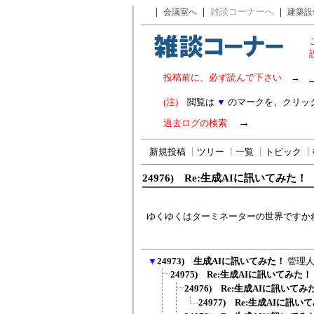
｜
｜
雑談コーナーへ
｜
会議室へ
建築設
投稿前に、必ず読んで下さい
→
(注)
閲覧は
▼
のマークを、クリッ
→
過去ログの検索
新規投稿
┃
ツリー
┃
一覧
┃
トピック
┃
24976) Re:生成AIに訊いてみた！
ゆくゆくはターミネーターの世界ですか
▼
24973) 生成AIに訊いてみた！
管理人(
24975) Re:生成AIに訊いてみた！
24976) Re:生成AIに訊いてみ
24977) Re:生成AIに訊い