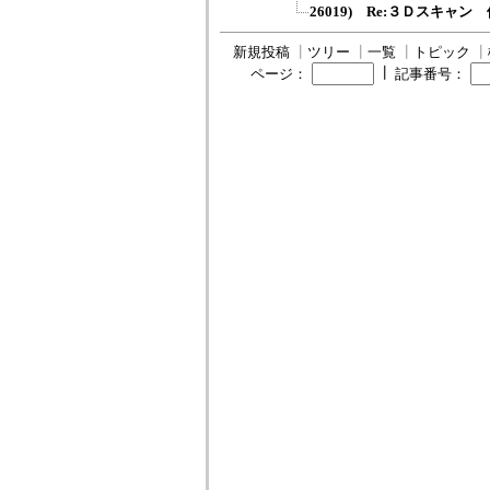
26019) Re:３Ｄスキャ
新規投稿
┃
ツリー
┃
一覧
┃
トピック
┃
┃
ページ：
記事番号：