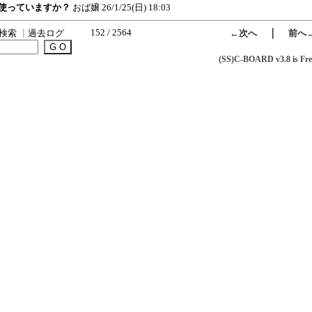
ン 使っていますか？
おば嬢
26/1/25(日) 18:03
152 / 2564
｜
検索
┃
過去ログ
←次へ
前へ
(SS)C-BOARD v3.8 is Fre