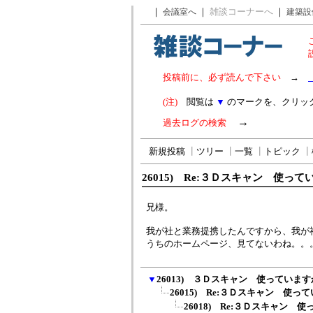
｜
｜
雑談コーナーへ
｜
会議室へ
建築設
投稿前に、必ず読んで下さい
→
(注)
閲覧は
▼
のマークを、クリッ
→
過去ログの検索
新規投稿
┃
ツリー
┃
一覧
┃
トピック
┃
26015) Re:３Ｄスキャン 使っ
兄様。
我が社と業務提携したんですから、我が
うちのホームページ、見てないわね。。
▼
26013) ３Ｄスキャン 使っていま
26015) Re:３Ｄスキャン 使っ
26018) Re:３Ｄスキャン 