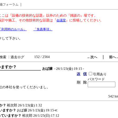
｜
備フォーラム
ここは『設備の技術的な話題』以外のための『雑談の』場です。
設計や施工、その他技術的な話題は『
』に投稿してください。
会議室
「利用時のルール」
「免責事項」
クして下さい。
152 / 2564
｜
検索
┃
過去ログ
←次へ
前へ
ていますか？
おば嬢
- 26/1/23(金) 19:15 -
引用あり
パスワード
社の本社を使ってくださいまし。
。
542 hi
すか？
裕次郎
26/1/23(金) 1:32
ていますか？
おば嬢
26/1/23(金) 19:15
≪
使っていますか？
裕次郎
26/1/25(日) 17:12