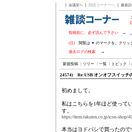
｜
｜
雑談コーナーへ
｜
会議室へ
建築設
投稿前に、必ず読んで下さい
→
(注)
閲覧は
▼
のマークを、クリッ
→
過去ログの検索
新規投稿
┃
ツリー
┃
一覧
┃
トピック
┃
24574) Re:USB オンオフスイッチ
初めまして。
私はこちらを1年ほど使って
す。
https://item.rakuten.co.jp/icon-shop
本当はヨドバシで買ったので