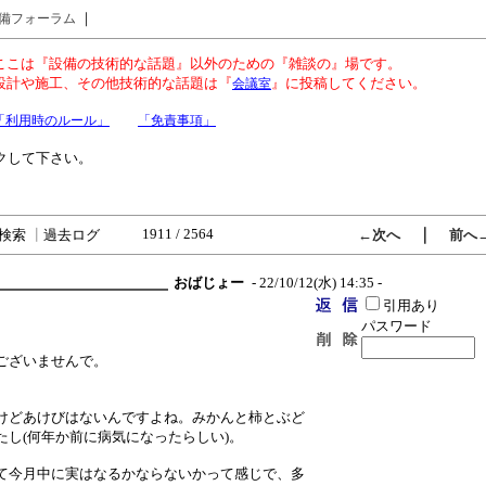
｜
備フォーラム
ここは『設備の技術的な話題』以外のための『雑談の』場です。
設計や施工、その他技術的な話題は『
』に投稿してください。
会議室
「利用時のルール」
「免責事項」
クして下さい。
1911 / 2564
｜
検索
┃
過去ログ
←次へ
前へ
おばじょー
- 22/10/12(水) 14:35 -
引用あり
パスワード
ございませんで。
けどあけびはないんですよね。みかんと柿とぶど
し(何年か前に病気になったらしい)。
て今月中に実はなるかならないかって感じで、多