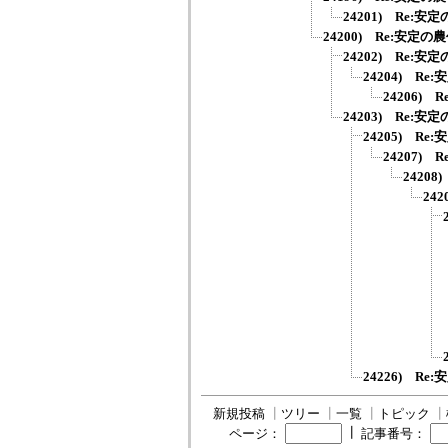
24201) Re:安
24200) Re:安定の
24202) Re:安
24204) Re
24206)
24203) Re:安
24205) Re
24207)
2420
24
24226) Re
新規投稿
┃
ツリー
┃
一覧
┃
トピック
┃
┃
ページ：
記事番号：