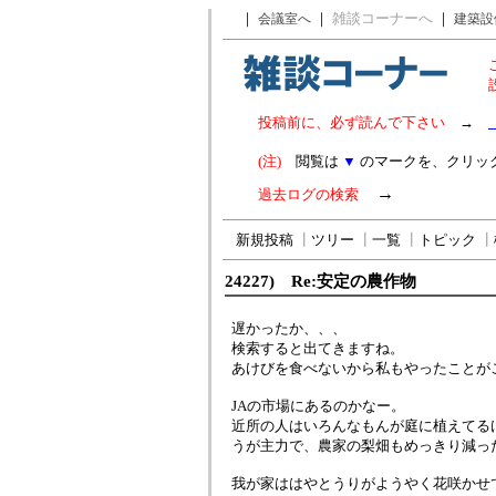
｜
｜
雑談コーナーへ
｜
会議室へ
建築設
投稿前に、必ず読んで下さい
→
(注)
閲覧は
▼
のマークを、クリッ
→
過去ログの検索
新規投稿
┃
ツリー
┃
一覧
┃
トピック
┃
24227) Re:安定の農作物
遅かったか、、、
検索すると出てきますね。
あけびを食べないから私もやったことが
JAの市場にあるのかなー。
近所の人はいろんなもんが庭に植えてる
うが主力で、農家の梨畑もめっきり減った
我が家ははやとうりがようやく花咲かせ