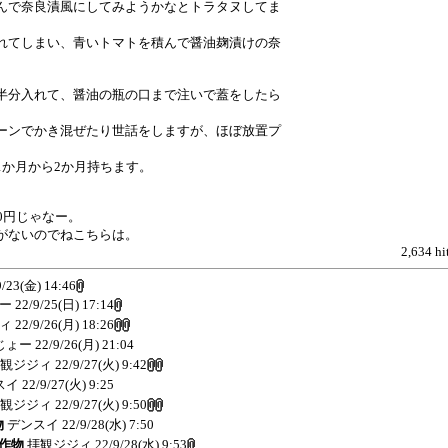
んで奈良漬風にしてみようかなとトラタヌしてま
れてしまい、青いトマトを積んで醤油麹漬けの奈
半分入れて、醤油の瓶の口まで注いで蓋をしたら
ーンでかき混ぜたり世話をしますが、ほぼ放置プ
1か月から2か月持ちます。
0円じゃなー。
がないのでねこちらは。
2,634 hi
9/23(金) 14:46
ー
22/9/25(日) 17:14
ィ
22/9/26(月) 18:26
じょー
22/9/26(月) 21:04
観ジジィ
22/9/27(火) 9:42
スイ
22/9/27(火) 9:25
観ジジィ
22/9/27(火) 9:50
物
デンスイ
22/9/28(水) 7:50
農作物
拝観ジジィ
22/9/28(水) 9:53