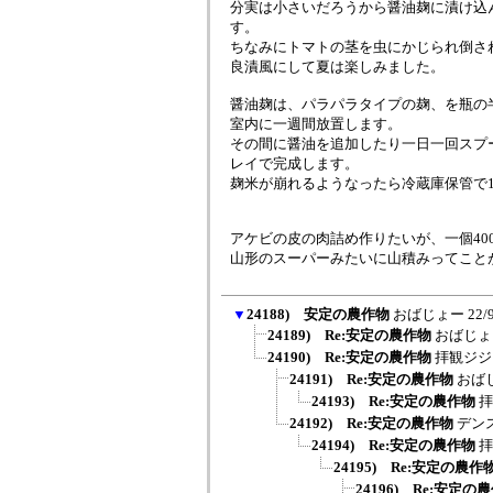
分実は小さいだろうから醤油麹に漬け込
す。
ちなみにトマトの茎を虫にかじられ倒さ
良漬風にして夏は楽しみました。
醤油麹は、パラパラタイプの麹、を瓶の
室内に一週間放置します。
その間に醤油を追加したり一日一回スプ
レイで完成します。
麹米が崩れるようなったら冷蔵庫保管で
アケビの皮の肉詰め作りたいが、一個40
山形のスーパーみたいに山積みってこと
▼
24188) 安定の農作物
おばじょー
22/
24189) Re:安定の農作物
おばじょ
24190) Re:安定の農作物
拝観ジジ
24191) Re:安定の農作物
おば
24193) Re:安定の農作物
拝
24192) Re:安定の農作物
デン
24194) Re:安定の農作物
拝
24195) Re:安定の農作
24196) Re:安定の