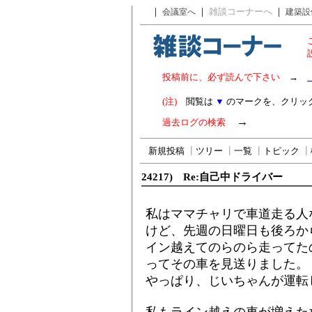
｜
｜
雑談コーナーへ
｜
会議室へ
建築設
投稿前に、必ず読んで下さい
→
(注)
閲覧は
▼
のマークを、クリッ
→
過去ログの検索
新規投稿
┃
ツリー
┃
一覧
┃
トピック
┃
24217) Re:自己中ドライバー
私はママチャリで車道走る人
けど、先週の日曜日も後ろか
イン越えてのらのら走ってた
ってその車を見送りました。
やっぱり、じいちゃんが運転