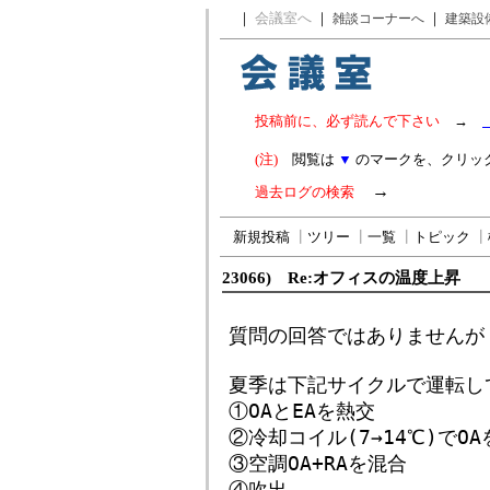
｜
会議室へ
｜
｜
雑談コーナーへ
建築設
投稿前に、必ず読んで下さい
→
(注)
閲覧は
▼
のマークを、クリッ
→
過去ログの検索
新規投稿
┃
ツリー
┃
一覧
┃
トピック
┃
23066) Re:オフィスの温度上昇
質問の回答ではありませんが
夏季は下記サイクルで運転し
①OAとEAを熱交
②冷却コイル(7→14℃)でO
③空調OA+RAを混合
④吹出