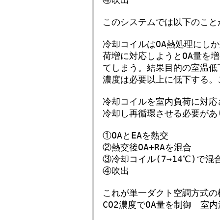
このシステムでは以下のこと
冷却コイルはOA熱処理にし
荷増に対応しようとOA量を
てしまう。結果目的の室温低
濃度は必要以上に低下する。
冷却コイルを室内負荷に対応
冷却し再循環させる必要があ
①OAとEAを熱交
②熱交後OA+RAを混合
③冷却コイル(7→14℃)で
④吹出
これが単一ダクト空調方式の
CO2濃度でOA量を制御 室