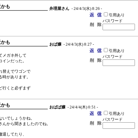
近かも
弁理屋さん
- 24/4/3(水) 8:26 -
引用あり
パスワード
近かも
おば嬢
- 24/4/3(水) 8:27 -
引用あり
てメガネ外して
パスワード
コインだった。
れ替えでワゴンで
る時があります。
ど行くと必ずまず
近かも
おばば嬢
- 24/4/4(木) 0:51 -
引用あり
ないでしょうかね。
パスワード
さんから聞きましたのでね。
撤退してたり、