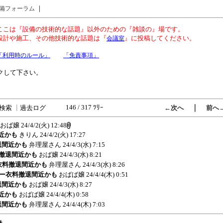
｜
備フォーラム
ここは『設備の技術的な話題』以外のための『雑談の』場です。
設計や施工、その他技術的な話題は『
』に投稿してください。
会議室
「利用時のルール」
「免責事項」
クして下さい。
146 / 317 ﾂﾘｰ
｜
検索
┃
過去ログ
←次へ
前へ
おば嬢
24/4/2(火) 12:48
間近かも
きりん
24/4/2(火) 17:27
撤退間近かも
弁理屋さん
24/4/3(水) 7:15
衣料撤退間近かも
おば嬢
24/4/3(水) 8:21
ドー衣料撤退間近かも
弁理屋さん
24/4/3(水) 8:26
ーカドー衣料撤退間近かも
おばば嬢
24/4/4(木) 0:51
撤退間近かも
おば嬢
24/4/3(水) 8:27
間近かも
おばば嬢
24/4/4(木) 0:58
撤退間近かも
弁理屋さん
24/4/4(木) 7:03