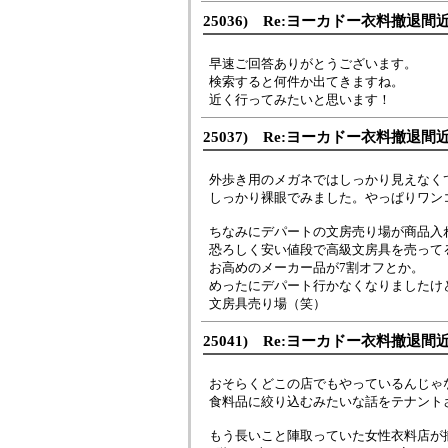
25036) Re:ヨーカドー衣料撤退間
早速ご回答ありがとうございます。
検索すると何件か出てきますね。
近く行ってみたいと思います！
25037) Re:ヨーカドー衣料撤退間
外歩き用のメガネではしっかり見えなく
しっかり裸眼でみました。やっぱりワン
ちなみにデパートの文房売り場が商品入
恐ろしく安い値段で高級文房具を売って
お高めのメーカー品が7割オフとか。
めったにデパート行かなくなりましたけ
文房具売り場（笑）
25041) Re:ヨーカドー衣料撤退間
おそらくどこの店でもやっているんじゃ
食料品に絞り込むみたいな話をテナント
もう長いこと陣取っていた女性衣料店が