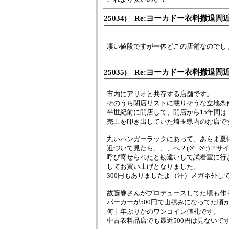
25034) Re:ヨーカドー衣料撤退間
凄い値段ですが一体どこの店舗なのでし
25035) Re:ヨーカドー衣料撤退間
市内にアリオと共存する店舗です。
そのうち閉店リストに載りそうな立地条
半世紀前に開店して、開店から15年間は
売上を叩き出していた埼玉県内のお店で
丸いハンガーラックにあって、あらま夏
近づいて見たら、、、へ？(＠_＠;)？サ
呼び寄せられたと勘違いして試着室に行
してお買い上げとなりました。
300円もありましたよ（汗）メガネ外し
故藤巻さんがプロデュースしてた頃も作
パーカーが500円で山積みになってた頃
何十年ぶりかのワンコイン値札です。
中古衣料品店でも最近500円は見ないで