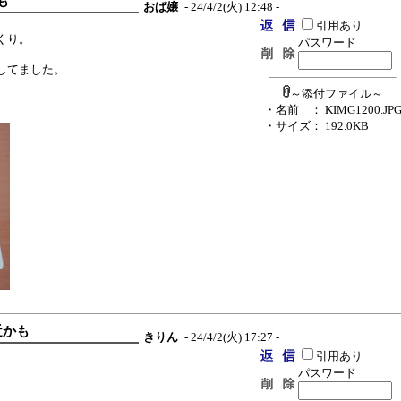
も
おば嬢
- 24/4/2(火) 12:48 -
引用あり
くり。
パスワード
してました。
～添付ファイル～
・名前
： KIMG1200.JP
・サイズ
： 192.0KB
近かも
きりん
- 24/4/2(火) 17:27 -
引用あり
パスワード