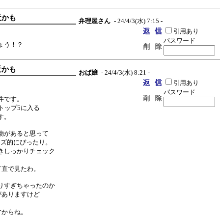
近かも
弁理屋さん
- 24/4/3(水) 7:15 -
引用あり
パスワード
ょう！？
近かも
おば嬢
- 24/4/3(水) 8:21 -
引用あり
パスワード
件です。
トップ5に入る
す。
物があると思って
イズ的にぴったり。
きしっかりチェック
て直で見たわ。
りすぎちゃったのか
がありますけど
すからね。