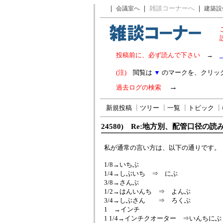
｜
｜
雑談コーナーへ
｜
会議室へ
建築設
投稿前に、必ず読んで下さい
→
(注)
閲覧は
▼
のマークを、クリッ
→
過去ログの検索
新規投稿
┃
ツリー
┃
一覧
┃
トピック
┃
24580) Re:地方別、配管口径の読
私が通常の言い方は、以下の通りです。
1/8→いちぶ
1/4→しぶいち ⇒ にぶ
3/8→さんぶ
1/2→はんいんち ⇒ よんぶ
3/4→しぶさん ⇒ ろくぶ
1 →インチ
1 1/4→インチクオーター ⇒いんちにぶ