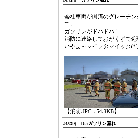
24538) ガソリン漏れ
会社車両が側溝のグレーチン
て。
ガソリンがドバドバ！
消防に連絡しておがくずで処
いやぁ～マイッタマイッタ(*´
【消防.JPG : 54.8KB】
24539) Re:ガソリン漏れ