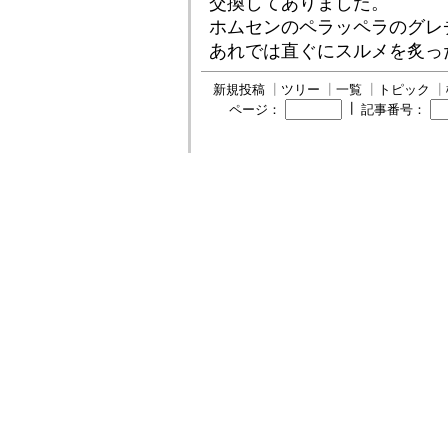
交換してありました。
ホムセンのペラッペラのグレ
あれでは直ぐにスルメを炙っ
新規投稿
┃
ツリー
┃
一覧
┃
トピック
┃
┃
ページ：
記事番号：