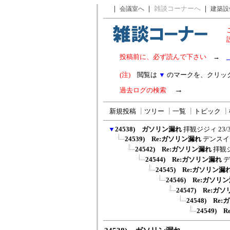
｜
｜
雑談コーナーへ
｜
会議室へ
建築設
投稿前に、必ず読んで下さい
→
(注)
閲覧は
▼
のマークを、クリッ
→
過去ログの検索
新規投稿
┃
ツリー
┃
一覧
┃
トピック
┃
▼
24538) ガソリン漏れ
拝観ジジィ
23/
24539) Re:ガソリン漏れ
デンスイ
24542) Re:ガソリン漏れ
拝観
24544) Re:ガソリン漏れ
デ
24545) Re:ガソリン漏
24546) Re:ガソリ
24547) Re:ガ
24548) Re
24549)