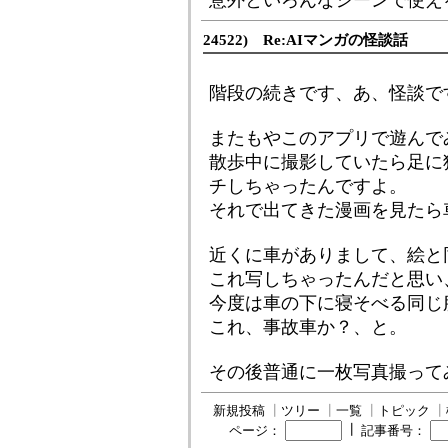
意外といろんなシーンで使え
24522) Re:AIマンガの怪談話
階段の続きです、あ、怪談
またもやこのアプリで遊んで
散歩中に撮影していたら足に
チしちゃったんですよ。
それで出てきた漫画を見たら
近くに車がありまして、絵と
これ写しちゃったんだと思い
今度は車の下に寝そべる同じ
これ、事故車か？、と。
その後普通に一枚写真撮って
新規投稿
┃
ツリー
┃
一覧
┃
トピック
┃
┃
ページ：
記事番号：