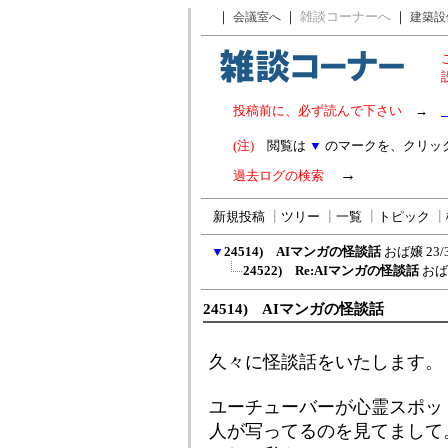
｜
｜
雑談コーナーへ
｜
会議室へ
建築設
投稿前に、必ず読んで下さい
→
(注)
閲覧は
▼
のマークを、クリッ
→
過去ログの検索
新規投稿
┃
ツリー
┃
一覧
┃
トピック
┃
▼
24514) AIマンガの怪談話
おば嬢
23/
24522) Re:AIマンガの怪談話
おば
24514) AIマンガの怪談話
久々に怪談話をいたします。
ユーチューバーが心霊スポッ
人が写ってるのを見てまして